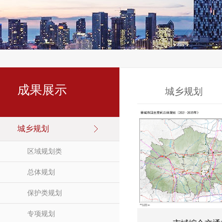
成果展示
城乡规划
城乡规划
区域规划类
总体规划
保护类规划
专项规划