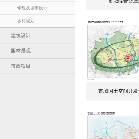
市域综合交通
修规及城市设计
乡村规划
建筑设计
园林景观
市政项目
市域国土空间开发