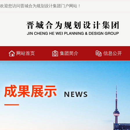
欢迎您访问晋城合为规划设计集团门户网站！
网站首页
集团简介
信息公开